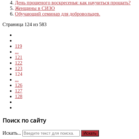
День прощеного воскресенья: как научиться прощать?
Женщины в СИЗО
Обучающий семинар для добровольцев.
Страница 124 из 583
119
...
121
122
123
124
...
126
127
128
Поиск по сайту
Искать...
Искать