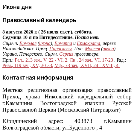
Икона дня
Православный календарь
8 августа 2026 г. ( 26 июля ст.ст.), суббота.
Седмица 10-я по Пятидесятнице.
Поста нет.
Сщмчч.
Ермолая
(
икона
),
Ермиппа
и
Ермократа
, иереев
Никомидийских. Прмц.
Параскевы
. Прп.
Моисея
(
икона
)
Угрина, Печерского. Сщмч.
Сергия
пресвитера.
Прп.:
Гал., 213 зач., V, 22 - VI, 2.
Лк., 24 зач., VI, 17-23
. Ряд.:
Рим., 119 зач., XV, 30-33.
Мф., 73 зач., XVII, 24 - XVIII, 4.
Контактная информация
Местная религиозная организация православный
Приход храма Никольский кафедральный собор
г.Камышина Волгоградской епархии Русской
Православной Церкви (Московский Патриархат)
Юридический адрес: 403873 г.Камышин
Волгоградской области, ул.Буденного , 4