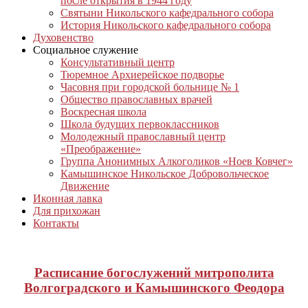
после открытия в 1944 году
Святыни Никольского кафедрального собора
История Никольского кафедрального собора
Духовенство
Социальное служение
Консультативный центр
Тюремное Архиерейское подворье
Часовня при городской больнице № 1
Общество православных врачей
Воскресная школа
Школа будущих первоклассников
Молодежный православный центр
«Преображение»
Группа Анонимных Алкоголиков «Ноев Ковчег»
Камышинское Никольское Добровольческое
Движение
Иконная лавка
Для прихожан
Контакты
Расписание богослужений митрополита
Волгоградского и Камышинского Феодора