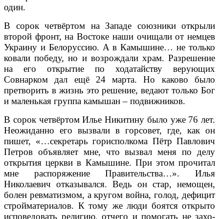
один.
В сорок четвёртом на Западе союзники от­крыли
второй фронт, на Востоке наши очищали от немцев
Украину и Бе­лоруссию. А в Камыши­не… не только
ковали по­беду, но и возрождали храм. Разрешение
на его открытие по ходатайству верующих
Совнарком дал ещё 24 марта. Но ка­ково было
претворить в жизнь это решение, ве­дают только Бог
и ма­ленькая группа камы­шан – подвижников.
В сорок четвёртом Илье Никитину было уже 76 лет.
Неожиданно его вызвали в горсовет, где, как он
пишет, «…секре­тарь горисполкома Пётр Павлович
Петров объяв­ляет мне, что вызвал меня по делу
открытия церкви в Камышине. При этом прочитал
мне рас­поряжение Правитель­ства…». Илья
Николаевич отказывался. Ведь он стар, не­мощен,
болен ревматиз­мом, а кругом война, го­лод, дефицит
стройма­териалов. К тому же люди боятся открыто
ис­поведовать религию, от­чего и помогать не захо­