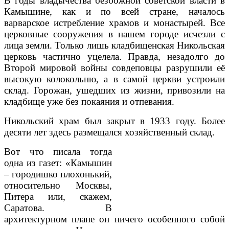
В годы владычества безбожной советской власти в
Камышине, как и по всей стране, нача­лось
варварское ис­требление храмов и мо­настырей. Все
церков­ные сооружения в на­шем городе исчезли с
лица земли. Только лишь кладбищенская Никольская
церковь ча­стично уцелела. Прав­да, незадолго до
Второй мировой войны совдеповцы разрушили её
вы­сокую колокольню, а в самой церкви устроили
склад. Горожан, ушед­ших из жизни, привози­ли на
кладбище уже без покаяния и отпевания.
Никольский храм был закрыт в 1933 году. Более
десяти лет здесь размещался хозяйственный склад.
Вот что писала тогда
одна из газет: «Камышин
– городишко плохонький,
относительно Москвы,
Питера или, скажем,
Саратова. В
архитектурном плане он ничего особенного собой