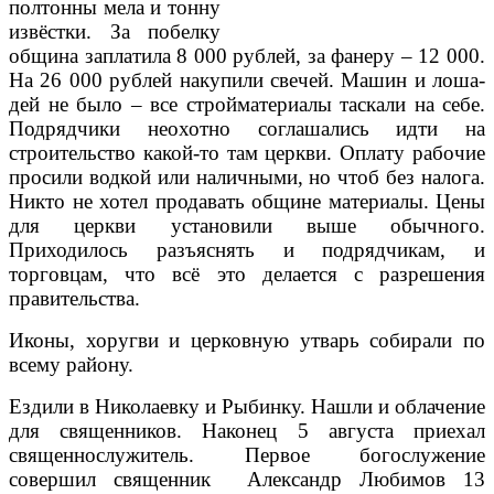
полтонны мела и тонну
извёстки. За побелку
община за­платила 8 000 рублей, за фанеру – 12 000.
На 26 000 рублей накупили свечей. Машин и лоша­
дей не было – все строй­материалы таскали на себе.
Подрядчики не­охотно соглашались идти на
строительство какой-то там церкви. Оп­лату рабочие
просили водкой или наличными, но чтоб без налога.
Ник­то не хотел продавать общине материалы. Цены
для церкви устано­вили выше обычного.
Приходилось разъяс­нять и подрядчикам, и
торговцам, что всё это делается с разрешения
правительства.
Иконы, хоругви и церковную утварь соби­рали по
всему району.
Ездили в Николаевку и Рыбинку. Нашли и обла­чение
для священников. Наконец 5 августа при­ехал
священнослужи­тель. Первое богослужение
совершил священник Александр Любимов 13