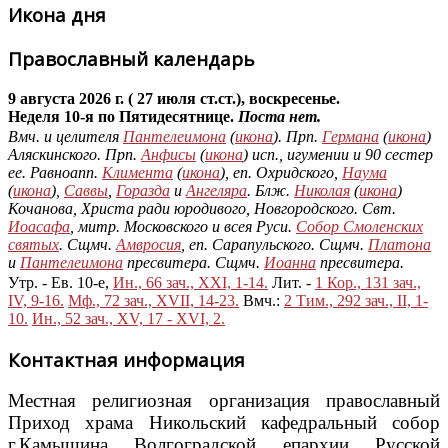
Икона дня
Православный календарь
9 августа 2026 г. ( 27 июля ст.ст.), воскресенье.
Неделя 10-я по Пятидесятнице.
Поста нет.
Вмч. и целителя
Пантелеимона
(
икона
). Прп.
Германа
(
икона
)
Аляскинского. Прп.
Анфисы
(
икона
) исп., игумении и 90 сестер
ее. Равноапп.
Климента
(
икона
), еп. Охридского,
Наума
(
икона
),
Саввы
,
Горазда
и
Ангеляра
. Блж.
Николая
(
икона
)
Кочанова, Христа ради юродивого, Новгородского. Свт.
Иоасафа
, митр. Московского и всея Руси.
Собор Смоленских
святых
. Сщмч.
Амвросия
, еп. Сарапульского. Сщмч.
Платона
и
Пантелеимона
пресвитера. Сщмч.
Иоанна
пресвитера.
Утр. - Ев. 10-е,
Ин., 66 зач., XXI, 1-14.
Лит. -
1 Кор., 131 зач.,
IV, 9-16.
Мф., 72 зач., XVII, 14-23.
Вмч.:
2 Тим., 292 зач., II, 1-
10.
Ин., 52 зач., XV, 17 - XVI, 2.
Контактная информация
Местная религиозная организация православный
Приход храма Никольский кафедральный собор
г.Камышина Волгоградской епархии Русской