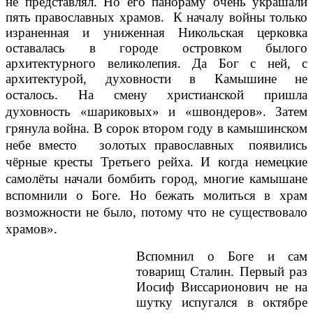
не представлял. Но его панораму очень украшали
пять православных храмов. К началу войны только
израненная и униженная Никольская церковка
оставалась в городе островком былого
архитектурного великолепия. Да Бог с ней, с
архитектурой, духовности в Камышине не
осталось.
На смену христианской пришла
духовность «ша­риковых» и «швондеров». Затем
грянула война. В сорок втором году в камышинском
небе вместо золотых православных появились
чёрные кресты Третьего рейха. И когда немецкие
самолёты начали бомбить город, многие камышане
вспомнили о Боге. Но бежать молиться в храм
возмож­ности не было, потому что не существовало
храмов».
Вспомнил о Боге и сам
товарищ Сталин. Первый раз
Иосиф Виссарионо­вич не на
шутку испугался в октябре