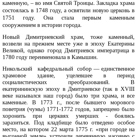
каменную, – во имя Святой Троицы. Закладка храма
состоялась в 1748 году, а освятили новую церковь в
1751 году. Она стала первым каменным
сооружением в истории города.
Новый Димитриевский храм, тоже каменный,
возвели на прежнем месте уже в эпоху Екатерины
Великой, однако город Дмитриевск императрица в
1780 году переименовала в Камышин.
Никольский кафедральный собор — единственное
храмовое здание, уцелевшее в период
социалистических преобразований. В
екатерининскую эпоху в Дмитриевске (так в XVIII
веке назывался наш город) было три хра­ма, и все
каменные. В 1773 г., после бывшего морового
поветрия (чумы) 1771-1772 годов, запрещено было
хоронить при церквях умерших - боялись
заразиться. Под кладбище было отведено особое
место, на котором 22 марта 1775 г. «при городе на
выгонной земле» устроили деревянную часовню с