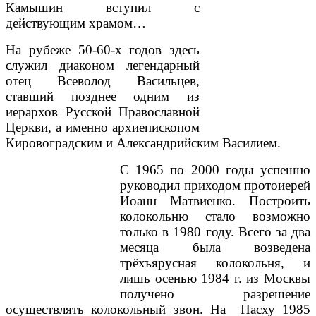
Камышин вступил с
действующим храмом…
На рубеже 50-60-х го­дов здесь
служил диако­ном легендарный
отец Всеволод Васильцев,
ставший позднее одним из
иерархов Русской Православной
Церкви, а именно архиеписко­пом
Кировоградским и Александрийским Васи­лием.
С 1965 по 2000 годы успешно
руководил при­ходом протоиерей
Иоанн Матвиенко. Построить
колокольню стало возможно
только в 1980 году. Всего за два
месяца была возведена
трёхъярусная колокольня, и
лишь осенью 1984 г. из Москвы
получено разрешение
осуществлять колокольный звон. На Пасху 1985