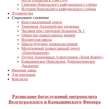
после открытия в 1944 году
Святыни Никольского кафедрального собора
История Никольского кафедрального собора
Духовенство
Социальное служение
Консультативный центр
Тюремное Архиерейское подворье
Часовня при городской больнице № 1
Общество православных врачей
Воскресная школа
Школа будущих первоклассников
Молодежный православный центр
«Преображение»
Группа Анонимных Алкоголиков «Ноев Ковчег»
Камышинское Никольское Добровольческое
Движение
Иконная лавка
Для прихожан
Контакты
Расписание богослужений митрополита
Волгоградского и Камышинского Феодора