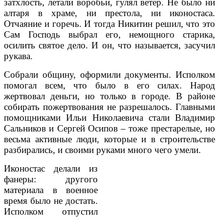
затхлость, летали воробьи, гулял ветер. Не было ни
алтаря в храме, ни престола, ни иконос­таса.
Отчаяние и горечь. И тогда Никитин ре­шил, что это
Сам Гос­подь выбрал его, немощ­ного старика,
осилить святое дело. И он, что называется, засучил
ру­кава.
Собрали общину, оформили документы. Исполком
помогал всем, что было в его си­лах. Народ
жертвовал деньги, но только в го­роде. В районе
соби­рать пожертвования не разрешалось. Главными
помощни­ками Ильи Николаеви­ча стали Владимир
Сальников и Сергей Осипов – тоже престарелые, но
весьма активные люди, которые и в строительстве
разбира­лись, и своими руками много чего умели.
Иконостас делали из
фанеры: другого
матери­ала в военное
время было не достать.
Испол­ком отпустил