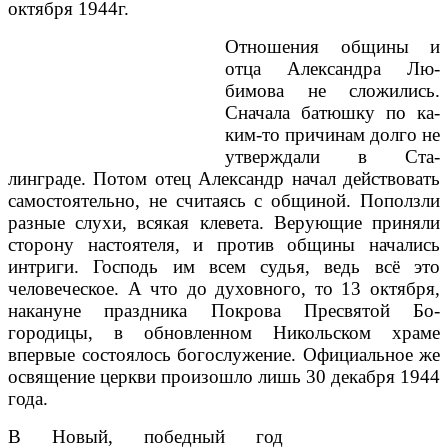
октября 1944г.
Отношения общины и
отца Александра Лю­
бимова не сложились.
Сначала батюшку по ка­
ким-то причинам долго не
утверждали в Ста­
линграде. Потом отец Александр начал дей­ствовать
самостоятель­но, не считаясь с общи­ной. Поползли
разные слухи, всякая клевета. Верующие приняли
сто­рону настоятеля, и про­тив общины начались
интриги. Господь им всем судья, ведь всё это
человеческое. А что до духовного, то 13 октяб­ря,
накануне праздника Покрова Пресвятой Бо­
городицы, в обновлен­ном Никольском храме
впервые состоялось бо­гослужение. Официаль­ное же
освящение цер­кви произошло лишь 30 декабря 1944
года.
В Новый, победный год