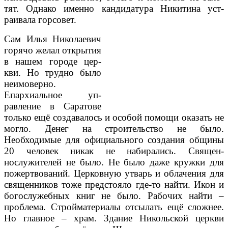
тят. Однако именно кан­дидатура Никитина уст­
раивала горсовет.
Сам Илья Николае­вич
горячо желал откры­тия
в нашем городе цер­
кви. Но трудно было
неимо­верно.
Епархиальное уп­
равление в Саратове
только ещё создавалось и особой помощи ока­зать не
могло. Денег на строительство не было.
Необходимые для офи­циального создания об­щины
20 человек никак не набирались. Священ­
нослужителей не было. Не было даже кружки для
пожертвований. Церковную утварь и об­лачения для
священников тоже предстояло где-то найти. Икон и
бо­гослужебных книг не было. Рабочих найти –
проблема. Строймате­риалы отсылать ещё сложнее.
Но главное – храм. Здание Никольс­кой церкви