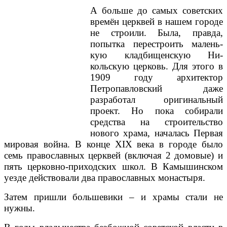
А больше до самых советских
вре­мён церквей в нашем городе
не строили. Была, правда,
попыт­ка перестроить малень­
кую кладбищенскую Ни­
кольскую церковь. Для этого в
1909 году архитек­тор
Петропавловский даже
разработал ориги­нальный
проект. Но пока собирали
средства на строительство
нового храма, началась Первая
мировая война. В конце XIX века в городе было
семь православных церквей (включая 2 домовые) и
пять церковно-приходских школ. В Камышинском
уезде действовали два православных монастыря.
Затем пришли большевики – и храмы стали не
нужны.