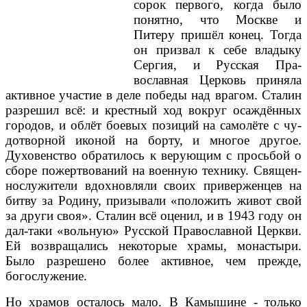
сорок первого, когда было
понятно, что Москве и
Питеру при­шёл конец. Тогда
он при­звал к себе владыку
Сергия, и Русская Пра­
вославная Церковь при­няла
активное участие в деле победы над вра­гом. Сталин
разрешил всё: и крестный ход вок­руг осаждённых
горо­дов, и облёт боевых по­зиций на самолёте с чу­
дотворной иконой на борту, и многое другое.
Духовенство обрати­лось к верующим с просьбой о
сборе по­жертвований на воен­ную технику. Священ­
нослужители вдохнов­ляли своих привержен­цев на
битву за Родину, призывали «положить живот свой
за други своя». Сталин всё оце­нил, и в 1943 году он
дал-таки «вольную» Русской Православной Церкви.
Ей возвращались некото­рые храмы, монастыри.
Было разрешено более активное, чем прежде,
богослужение.
Но храмов осталось мало. В Камышине - только