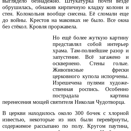
выглядело безнадёжно. Штукатур­ка почти везде
обруши­лась, обнажив кирпич­ную кладку колонн и
стен. Колокольня вооб­ще снесена. Её слома­ли еще
до войны. Крес­тов на маковках не было. Все окна
без стё­кол. Кровля проржаве­ла.
Но ещё более жуткую картину
представлял со­бой интерьер
храма. Там-полнейшие разор и
запу­стение. Всё загажено и
осквернено. Стены го­лые.
Живописные фрески
церковного ку­пола испорчены.
Изре­шечена пулями художе­
ственная роспись. Осо­бенно
пострадала кар­тина
перенесения мо­щей святителя Николая Чудотворца.
В церкви находилось около 300 бочек с хлор­ной
известью, некоторые из них были перевёрну­ты,
содержимое рассы­пано по полу. Кругом па­утина,