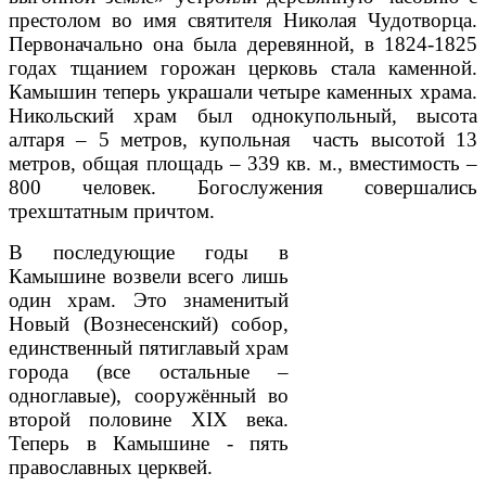
престолом во имя святителя Николая Чудотворца.
Первоначально она была деревянной, в 1824-1825
годах тщанием горожан церковь стала каменной.
Камышин теперь украшали четыре каменных храма.
Никольский храм был однокупольный, высота
алтаря – 5 метров, купольная часть высотой 13
метров, общая площадь – 339 кв. м., вместимость –
800 человек. Богослужения совершались
трехштатным причтом.
В последующие годы в
Камышине возвели все­го лишь
один храм. Это знаменитый
Новый (Воз­несенский) собор,
единственный пятиглавый храм
города (все остальные –
одноглавые), соору­жённый во
второй поло­вине XIX века.
Теперь в Камышине - пять
православных церквей.