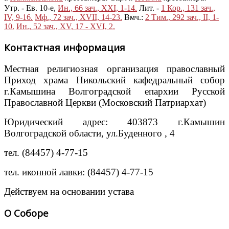
Утр. - Ев. 10-е,
Ин., 66 зач., XXI, 1-14.
Лит. -
1 Кор., 131 зач.,
IV, 9-16.
Мф., 72 зач., XVII, 14-23.
Вмч.:
2 Тим., 292 зач., II, 1-
10.
Ин., 52 зач., XV, 17 - XVI, 2.
Контактная информация
Местная религиозная организация православный
Приход храма Никольский кафедральный собор
г.Камышина Волгоградской епархии Русской
Православной Церкви (Московский Патриархат)
Юридический адрес: 403873 г.Камышин
Волгоградской области, ул.Буденного , 4
тел. (84457) 4-77-15
тел. иконной лавки: (84457) 4-77-15
Действуем на основании устава
О Соборе