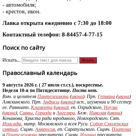
- автомобиля;
- крестов, икон.
Лавка открыта ежедневно с 7:30 до 18:00
Контактный телефон: 8-84457-4-77-15
Поиск по сайту
Искать...
Искать
Православный календарь
9 августа 2026 г. ( 27 июля ст.ст.), воскресенье.
Неделя 10-я по Пятидесятнице.
Поста нет.
Вмч. и целителя
Пантелеимона
(
икона
). Прп.
Германа
(
икона
)
Аляскинского. Прп.
Анфисы
(
икона
) исп., игумении и 90 сестер
ее. Равноапп.
Климента
(
икона
), еп. Охридского,
Наума
(
икона
),
Саввы
,
Горазда
и
Ангеляра
. Блж.
Николая
(
икона
)
Кочанова, Христа ради юродивого, Новгородского. Свт.
Иоасафа
, митр. Московского и всея Руси.
Собор Смоленских
святых
. Сщмч.
Амвросия
, еп. Сарапульского. Сщмч.
Платона
и
Пантелеимона
пресвитера. Сщмч.
Иоанна
пресвитера.