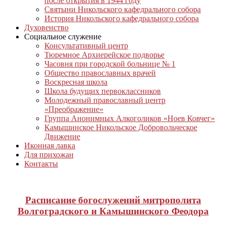
после открытия в 1944 году
Святыни Никольского кафедрального собора
История Никольского кафедрального собора
Духовенство
Социальное служение
Консультативный центр
Тюремное Архиерейское подворье
Часовня при городской больнице № 1
Общество православных врачей
Воскресная школа
Школа будущих первоклассников
Молодежный православный центр
«Преображение»
Группа Анонимных Алкоголиков «Ноев Ковчег»
Камышинское Никольское Добровольческое
Движение
Иконная лавка
Для прихожан
Контакты
Расписание богослужений митрополита
Волгоградского и Камышинского Феодора