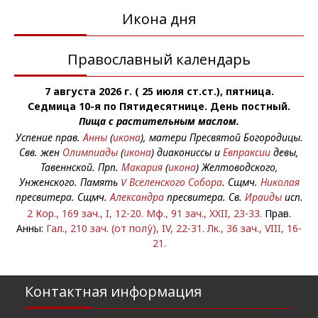
Икона дня
Православный календарь
7 августа 2026 г. ( 25 июля ст.ст.), пятница.
Седмица 10-я по Пятидесятнице. День постный.
Пища с растительным маслом.
Успение прав.
Анны
(
икона
), матери Пресвятой Богородицы.
Свв. жен
Олимпиады
(
икона
) диакониссы и
Евпраксии
девы,
Тавеннской. Прп.
Макария
(
икона
) Желтоводского,
Унженского. Память
V Вселенского Собора
. Сщмч.
Николая
пресвитера. Сщмч.
Александра
пресвитера. Св.
Ираиды
исп.
2 Кор., 169 зач., I, 12-20.
Мф., 91 зач., XXII, 23-33.
Прав.
Анны:
Гал., 210 зач. (от полу́), IV, 22-31.
Лк., 36 зач., VIII, 16-
21.
Контактная информация