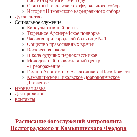
после открытия в 1944 году
Святыни Никольского кафедрального собора
История Никольского кафедрального собора
Духовенство
Социальное служение
Консультативный центр
Тюремное Архиерейское подворье
Часовня при городской больнице № 1
Общество православных врачей
Воскресная школа
Школа будущих первоклассников
Молодежный православный центр
«Преображение»
Группа Анонимных Алкоголиков «Ноев Ковчег»
Камышинское Никольское Добровольческое
Движение
Иконная лавка
Для прихожан
Контакты
Расписание богослужений митрополита
Волгоградского и Камышинского Феодора