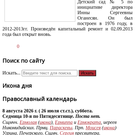
Детский сад № 5 по
инициативе директора
Инны Сергеевны
Оганесян. Он был
построен в 1976 году, в
2012-2013гг. Произведён капитальный ремонт и 02.09.2013
года был открыт вновь.
0
Поиск по сайту
Искать...
Искать
Икона дня
Православный календарь
8 августа 2026 г. ( 26 июля ст.ст.), суббота.
Седмица 10-я по Пятидесятнице.
Поста нет.
Сщмчч.
Ермолая
(
икона
),
Ермиппа
и
Ермократа
, иереев
Никомидийских. Прмц.
Параскевы
. Прп.
Моисея
(
икона
)
Угрина, Печерского. Сщмч.
Сергия
пресвитера.