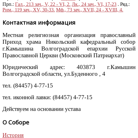
Прп.:
Гал., 213 зач., V, 22 - VI, 2.
Лк., 24 зач., VI, 17-23
. Ряд.:
Рим., 119 зач., XV, 30-33.
Мф., 73 зач., XVII, 24 - XVIII, 4.
Контактная информация
Местная религиозная организация православный
Приход храма Никольский кафедральный собор
г.Камышина Волгоградской епархии Русской
Православной Церкви (Московский Патриархат)
Юридический адрес: 403873 г.Камышин
Волгоградской области, ул.Буденного , 4
тел. (84457) 4-77-15
тел. иконной лавки: (84457) 4-77-15
Действуем на основании устава
О Соборе
История