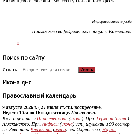
Вихлянцево и совершил молебен у Поклонного креста.
Информационная служба
Никольского кафедрального собора г. Камышина
0
Поиск по сайту
Искать...
Искать
Икона дня
Православный календарь
9 августа 2026 г. ( 27 июля ст.ст.), воскресенье.
Неделя 10-я по Пятидесятнице.
Поста нет.
Вмч. и целителя
Пантелеимона
(
икона
). Прп.
Германа
(
икона
)
Аляскинского. Прп.
Анфисы
(
икона
) исп., игумении и 90 сестер
ее. Равноапп.
Климента
(
икона
), еп. Охридского,
Наума