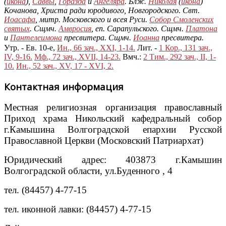
(
икона
),
Саввы
,
Горазда
и
Ангеляра
. Блж.
Николая
(
икона
)
Кочанова, Христа ради юродивого, Новгородского. Свт.
Иоасафа
, митр. Московского и всея Руси.
Собор Смоленских
святых
. Сщмч.
Амвросия
, еп. Сарапульского. Сщмч.
Платона
и
Пантелеимона
пресвитера. Сщмч.
Иоанна
пресвитера.
Утр. - Ев. 10-е,
Ин., 66 зач., XXI, 1-14.
Лит. -
1 Кор., 131 зач.,
IV, 9-16.
Мф., 72 зач., XVII, 14-23.
Вмч.:
2 Тим., 292 зач., II, 1-
10.
Ин., 52 зач., XV, 17 - XVI, 2.
Контактная информация
Местная религиозная организация православный
Приход храма Никольский кафедральный собор
г.Камышина Волгоградской епархии Русской
Православной Церкви (Московский Патриархат)
Юридический адрес: 403873 г.Камышин
Волгоградской области, ул.Буденного , 4
тел. (84457) 4-77-15
тел. иконной лавки: (84457) 4-77-15