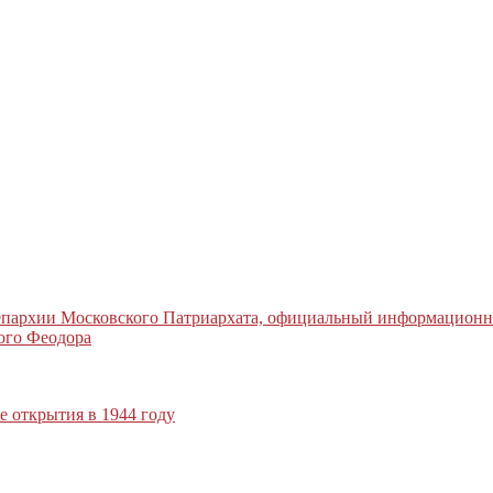
 епархии Московского Патриархата, официальный информацион
ого Феодора
 открытия в 1944 году