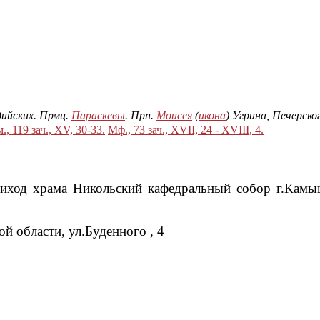
дийских. Прмц.
Параскевы
. Прп.
Моисея
(
икона
) Угрина, Печерск
., 119 зач., XV, 30-33.
Мф., 73 зач., XVII, 24 - XVIII, 4.
риход храма Никольский кафедральный собор г.Камы
 области, ул.Буденного , 4