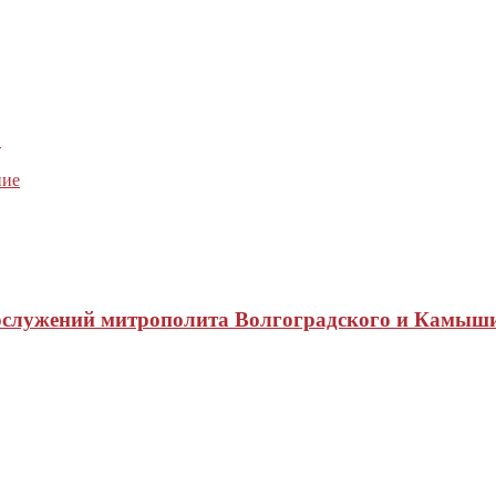
»
ние
ослужений митрополита Волгоградского и Камыш