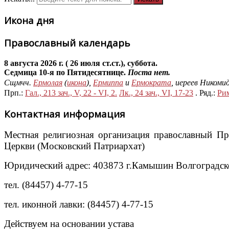
Икона дня
Православный календарь
8 августа 2026 г. ( 26 июля ст.ст.), суббота.
Седмица 10-я по Пятидесятнице.
Поста нет.
Сщмчч.
Ермолая
(
икона
),
Ермиппа
и
Ермократа
, иереев Никоми
Прп.:
Гал., 213 зач., V, 22 - VI, 2.
Лк., 24 зач., VI, 17-23
. Ряд.:
Рим
Контактная информация
Местная религиозная организация православный П
Церкви (Московский Патриархат)
Юридический адрес: 403873 г.Камышин Волгоградской
тел. (84457) 4-77-15
тел. иконной лавки: (84457) 4-77-15
Действуем на основании устава