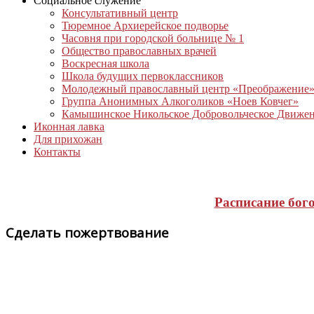
Социальное служение
Консультативный центр
Тюремное Архиерейское подворье
Часовня при городской больнице № 1
Общество православных врачей
Воскресная школа
Школа будущих первоклассников
Молодежный православный центр «Преображение
Группа Анонимных Алкоголиков «Ноев Ковчег»
Камышинское Никольское Добровольческое Движе
Иконная лавка
Для прихожан
Контакты
Расписание бог
Сделать пожертвование