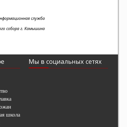
нформационная служба
ого собора г. Камышина
ре
Мы в социальных сетях
тво
лавка
хожан
ая школа
ы