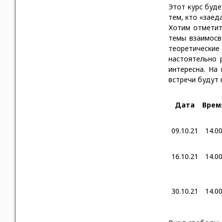
Этот курс буд
тем, кто «заед
Хотим отметить
темы взаимосв
теоретические
настоятельно 
интересна. На
встречи будут 
Дата
Врем
09.10.21
14.0
16.10.21
14.0
30
.10.21
14.0