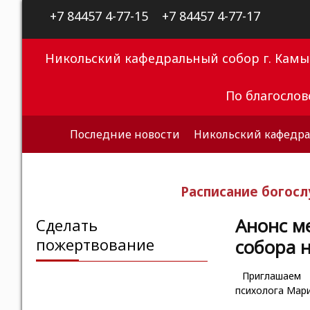
+7 84457 4-77-15
+7 84457 4-77-17
Никольский кафедральный собор г. Кам
По благосло
Последние новости
Никольский кафедра
Расписание богос
Анонс м
Сделать
пожертвование
собора н
Приглашаем 
психолога Мар