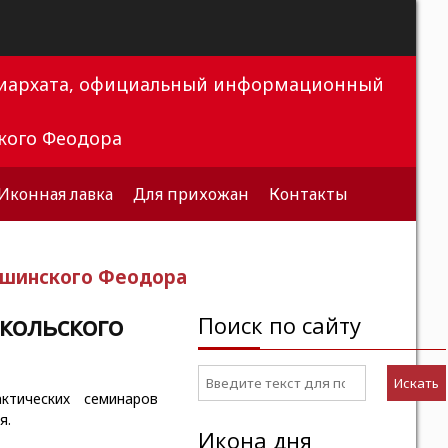
триархата, официальный информационный
кого Феодора
Иконная лавка
Для прихожан
Контакты
ышинского Феодора
кольского
Поиск по сайту
Искать
тических семинаров
я.
Икона дня