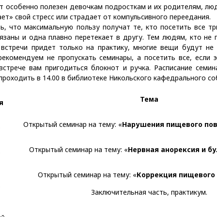
ет особенно полезен девочкам подросткам и их родителям, лю
ает» свой стресс или страдает от компульсивного переедания.
, что максимальную пользу получат те, кто посетить все три
язаны и одна плавно перетекает в другу. Тем людям, кто не
 встречи придет только на практику, многие вещи будут не
рекомендуем не пропускать семинары, а посетить все, если 
 встрече вам пригодиться блокнот и ручка. Расписание семи
проходить в 14.00 в библиотеке Никольского кафедрального со
Тема
я
Открытый семинар на тему: «
Нарушения пищевого по
0
Открытый семинар на тему: «
Нервная анорексия и б
0
Открытый семинар на тему: «
Коррекция пищевого
0
Заключительная часть, практикум.