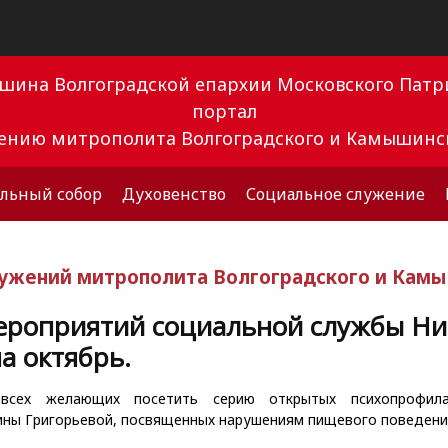
ышина Волгоградской епархии Московского Па
портал
вению митрополита Волгоградского и Камышинс
льный собор
Духовенство
Социальное служение
лужений митрополита Волгоградского и Кам
ероприятий социальной службы Ни
а октябрь.
всех желающих посетить серию открытых психопрофилак
ины Григорьевой, посвященных нарушениям пищевого поведени