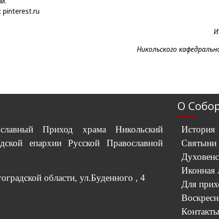
й.
pinterest.ru
И
Никольского кафедральн
О Собо
вославный Приход храма Никольский
История
дской епархии Русской Православной
Святыни
Духовенс
Иконная 
градской области, ул.Буденного , 4
Для при
Воскресн
Контакт