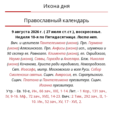
Икона дня
Православный календарь
9 августа 2026 г. ( 27 июля ст.ст.), воскресенье.
Неделя 10-я по Пятидесятнице.
Поста нет.
Вмч. и целителя
Пантелеимона
(
икона
). Прп.
Германа
(
икона
) Аляскинского. Прп.
Анфисы
(
икона
) исп., игумении и
90 сестер ее. Равноапп.
Климента
(
икона
), еп. Охридского,
Наума
(
икона
),
Саввы
,
Горазда
и
Ангеляра
. Блж.
Николая
(
икона
) Кочанова, Христа ради юродивого, Новгородского.
Свт.
Иоасафа
, митр. Московского и всея Руси.
Собор
Смоленских святых
. Сщмч.
Амвросия
, еп. Сарапульского.
Сщмч.
Платона
и
Пантелеимона
пресвитера. Сщмч.
Иоанна
пресвитера.
Утр. - Ев. 10-е,
Ин., 66 зач., XXI, 1-14.
Лит. -
1 Кор., 131 зач.,
IV, 9-16.
Мф., 72 зач., XVII, 14-23.
Вмч.:
2 Тим., 292 зач., II, 1-
10.
Ин., 52 зач., XV, 17 - XVI, 2.