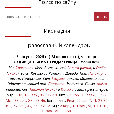
Поиск по сайту
Искать
Икона дня
Православный календарь
6 августа 2026 г. ( 24 июля ст.ст.), четверг.
Седмица 10-я по Пятидесятнице.
Поста нет.
Мц.
Христины
. Мчч. блгвв. князей
Бориса
(
икона
) и
Глеба
(
икона
), во св. Крещении Романа и Давида. Прп.
Поликарпа
,
архим. Печерского. Свт.
Георгия
, архиеп. Могилевского.
Обретение мощей прп.
Далмата
Исетского. Сщмч.
Алфея
диакона. Свв.
Николая
(
икона
) и
Иоанна
испп., пресвитеров.
Утр. -
Лк., 106 зач., XXI, 12-19.
Лит. -
2 Кор., 167 зач., I, 1-7.
Мф., 88 зач., XXI, 43-46.
Блгвв. кнн.:
Рим., 99 зач., VIII, 28-39.
Ин., 52 зач., XV, 17 - XVI, 2.
Мц.:
2 Кор., 181 зач., VI, 1-10.
Лк.,
33 зач., VII, 36-50
.