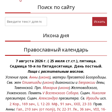
0
Поиск по сайту
Искать
Икона дня
Православный календарь
7 августа 2026 г. ( 25 июля ст.ст.), пятница.
Седмица 10-я по Пятидесятнице. День постный.
Пища с растительным маслом.
Успение прав.
Анны
(
икона
), матери Пресвятой Богородицы.
Свв. жен
Олимпиады
(
икона
) диакониссы и
Евпраксии
девы,
Тавеннской. Прп.
Макария
(
икона
) Желтоводского,
Унженского. Память
V Вселенского Собора
. Сщмч.
Николая
пресвитера. Сщмч.
Александра
пресвитера. Св.
Ираиды
исп.
2 Кор., 169 зач., I, 12-20.
Мф., 91 зач., XXII, 23-33.
Прав.
Анны:
Гал., 210 зач. (от полу́), IV, 22-31.
Лк., 36 зач., VIII, 16-