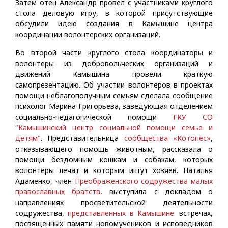
Затем отец Александр провел с участниками круглого
стола деловую игру, в которой присутствующие
обсудили идею создания в Камышине центра
координации волонтерских организаций.
Во второй части круглого стола координаторы и
волонтеры из добровольческих организаций и
движений Камышина провели краткую
самопрезентацию. Об участии волонтеров в проектах
помощи неблагополучным семьям сделала сообщение
психолог Марина Григорьева, заведующая отделением
социально-педагогической помощи
ГКУ СО
"Камышинский центр социальной помощи семье и
детям"
. Представительница
сообщества «Котопес»
,
отказывающего помощь животным, рассказала о
помощи бездомным кошкам и собакам, которых
волонтеры лечат и которым ищут хозяев. Наталья
Адаменко, член
Преображенского содружества малых
православных братств
, выступила с докладом о
направлениях просветительской деятельности
содружества,
представленных в Камышине
: встречах,
посвященных памяти новомучеников и исповедников