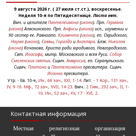
9 августа 2026 г. ( 27 июля ст.ст.), воскресенье.
Неделя 10-я по Пятидесятнице.
Поста нет.
Вмч. и целителя
Пантелеимона
(
икона
). Прп.
Германа
(
икона
) Аляскинского. Прп.
Анфисы
(
икона
) исп., игумении и
90 сестер ее. Равноапп.
Климента
(
икона
), еп. Охридского,
Наума
(
икона
),
Саввы
,
Горазда
и
Ангеляра
. Блж.
Николая
(
икона
) Кочанова, Христа ради юродивого, Новгородского.
Свт.
Иоасафа
, митр. Московского и всея Руси.
Собор
Смоленских святых
. Сщмч.
Амвросия
, еп. Сарапульского.
Сщмч.
Платона
и
Пантелеимона
пресвитера. Сщмч.
Иоанна
пресвитера.
Утр. - Ев. 10-е,
Ин., 66 зач., XXI, 1-14.
Лит. -
1 Кор., 131 зач.,
IV, 9-16.
Мф., 72 зач., XVII, 14-23.
Вмч.:
2 Тим., 292 зач., II, 1-
10.
Ин., 52 зач., XV, 17 - XVI, 2.
Контактная информация
Местная религиозная организация