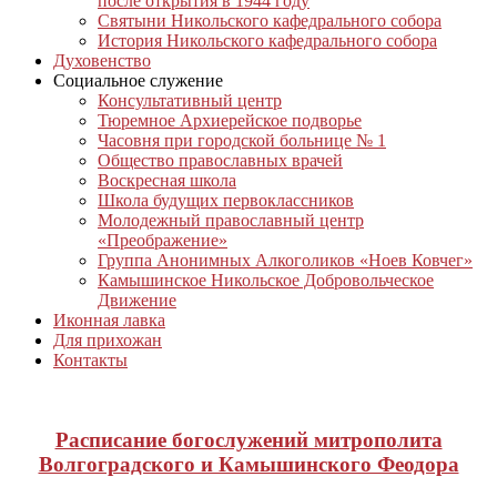
после открытия в 1944 году
Святыни Никольского кафедрального собора
История Никольского кафедрального собора
Духовенство
Социальное служение
Консультативный центр
Тюремное Архиерейское подворье
Часовня при городской больнице № 1
Общество православных врачей
Воскресная школа
Школа будущих первоклассников
Молодежный православный центр
«Преображение»
Группа Анонимных Алкоголиков «Ноев Ковчег»
Камышинское Никольское Добровольческое
Движение
Иконная лавка
Для прихожан
Контакты
Расписание богослужений митрополита
Волгоградского и Камышинского Феодора