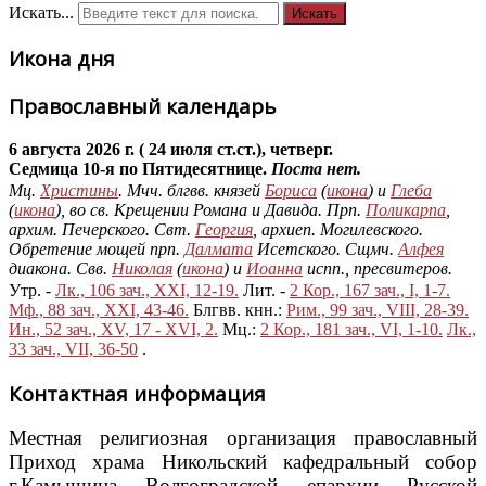
Искать...
Искать
Икона дня
Православный календарь
6 августа 2026 г. ( 24 июля ст.ст.), четверг.
Седмица 10-я по Пятидесятнице.
Поста нет.
Мц.
Христины
. Мчч. блгвв. князей
Бориса
(
икона
) и
Глеба
(
икона
), во св. Крещении Романа и Давида. Прп.
Поликарпа
,
архим. Печерского. Свт.
Георгия
, архиеп. Могилевского.
Обретение мощей прп.
Далмата
Исетского. Сщмч.
Алфея
диакона. Свв.
Николая
(
икона
) и
Иоанна
испп., пресвитеров.
Утр. -
Лк., 106 зач., XXI, 12-19.
Лит. -
2 Кор., 167 зач., I, 1-7.
Мф., 88 зач., XXI, 43-46.
Блгвв. кнн.:
Рим., 99 зач., VIII, 28-39.
Ин., 52 зач., XV, 17 - XVI, 2.
Мц.:
2 Кор., 181 зач., VI, 1-10.
Лк.,
33 зач., VII, 36-50
.
Контактная информация
Местная религиозная организация православный
Приход храма Никольский кафедральный собор
г.Камышина Волгоградской епархии Русской