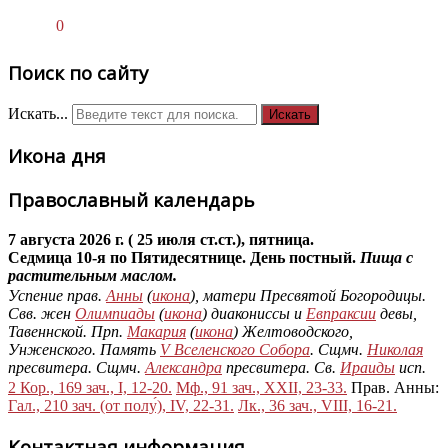
0
Поиск по сайту
Искать...
Искать
Икона дня
Православный календарь
7 августа 2026 г. ( 25 июля ст.ст.), пятница.
Седмица 10-я по Пятидесятнице. День постный.
Пища с
растительным маслом.
Успение прав.
Анны
(
икона
), матери Пресвятой Богородицы.
Свв. жен
Олимпиады
(
икона
) диакониссы и
Евпраксии
девы,
Тавеннской. Прп.
Макария
(
икона
) Желтоводского,
Унженского. Память
V Вселенского Собора
. Сщмч.
Николая
пресвитера. Сщмч.
Александра
пресвитера. Св.
Ираиды
исп.
2 Кор., 169 зач., I, 12-20.
Мф., 91 зач., XXII, 23-33.
Прав. Анны:
Гал., 210 зач. (от полу́), IV, 22-31.
Лк., 36 зач., VIII, 16-21.
Контактная информация