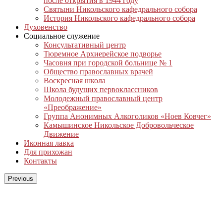
после открытия в 1944 году
Святыни Никольского кафедрального собора
История Никольского кафедрального собора
Духовенство
Социальное служение
Консультативный центр
Тюремное Архиерейское подворье
Часовня при городской больнице № 1
Общество православных врачей
Воскресная школа
Школа будущих первоклассников
Молодежный православный центр
«Преображение»
Группа Анонимных Алкоголиков «Ноев Ковчег»
Камышинское Никольское Добровольческое
Движение
Иконная лавка
Для прихожан
Контакты
Previous