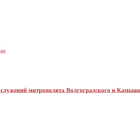
»
ние
ослужений митрополита Волгоградского и Камыш