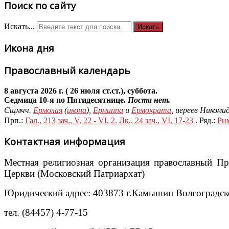
Поиск по сайту
Искать...
Искать
Икона дня
Православный календарь
8 августа 2026 г. ( 26 июля ст.ст.), суббота.
Седмица 10-я по Пятидесятнице.
Поста нет.
Сщмчч.
Ермолая
(
икона
),
Ермиппа
и
Ермократа
, иереев Никоми
Прп.:
Гал., 213 зач., V, 22 - VI, 2.
Лк., 24 зач., VI, 17-23
. Ряд.:
Рим
Контактная информация
Местная религиозная организация православный П
Церкви (Московский Патриархат)
Юридический адрес: 403873 г.Камышин Волгоградской
тел. (84457) 4-77-15