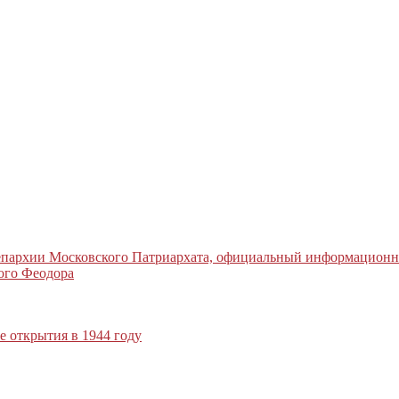
 епархии Московского Патриархата, официальный информацион
ого Феодора
 открытия в 1944 году