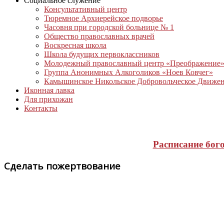
Социальное служение
Консультативный центр
Тюремное Архиерейское подворье
Часовня при городской больнице № 1
Общество православных врачей
Воскресная школа
Школа будущих первоклассников
Молодежный православный центр «Преображение
Группа Анонимных Алкоголиков «Ноев Ковчег»
Камышинское Никольское Добровольческое Движе
Иконная лавка
Для прихожан
Контакты
Расписание бог
Сделать пожертвование