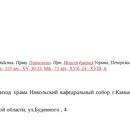
дийских. Прмц.
Параскевы
. Прп.
Моисея
(
икона
) Угрина, Печерск
., 119 зач., XV, 30-33.
Мф., 73 зач., XVII, 24 - XVIII, 4.
риход храма Никольский кафедральный собор г.Камы
 области, ул.Буденного , 4