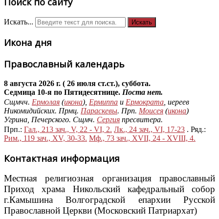
Поиск по сайту
Искать...
Искать
Икона дня
Православный календарь
8 августа 2026 г. ( 26 июля ст.ст.), суббота.
Седмица 10-я по Пятидесятнице.
Поста нет.
Сщмчч.
Ермолая
(
икона
),
Ермиппа
и
Ермократа
, иереев
Никомидийских. Прмц.
Параскевы
. Прп.
Моисея
(
икона
)
Угрина, Печерского. Сщмч.
Сергия
пресвитера.
Прп.:
Гал., 213 зач., V, 22 - VI, 2.
Лк., 24 зач., VI, 17-23
. Ряд.:
Рим., 119 зач., XV, 30-33.
Мф., 73 зач., XVII, 24 - XVIII, 4.
Контактная информация
Местная религиозная организация православный
Приход храма Никольский кафедральный собор
г.Камышина Волгоградской епархии Русской
Православной Церкви (Московский Патриархат)