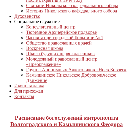
после открытия в 1944 году
Святыни Никольского кафедрального собора
История Никольского кафедрального собора
Духовенство
Социальное служение
Консультативный центр
Тюремное Архиерейское подворье
Часовня при городской больнице № 1
Общество православных врачей
Воскресная школа
Школа будущих первоклассников
Молодежный православный центр
«Преображение»
Группа Анонимных Алкоголиков «Ноев Ковчег»
Камышинское Никольское Добровольческое
Движение
Иконная лавка
Для прихожан
Контакты
Расписание богослужений митрополита
Волгоградского и Камышинского Феодора