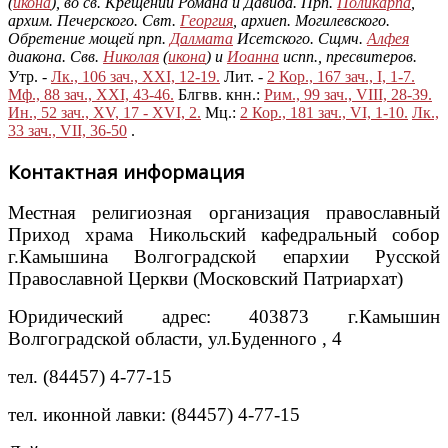
(
икона
), во св. Крещении Романа и Давида. Прп.
Поликарпа
,
архим. Печерского. Свт.
Георгия
, архиеп. Могилевского.
Обретение мощей прп.
Далмата
Исетского. Сщмч.
Алфея
диакона. Свв.
Николая
(
икона
) и
Иоанна
испп., пресвитеров.
Утр. -
Лк., 106 зач., XXI, 12-19.
Лит. -
2 Кор., 167 зач., I, 1-7.
Мф., 88 зач., XXI, 43-46.
Блгвв. кнн.:
Рим., 99 зач., VIII, 28-39.
Ин., 52 зач., XV, 17 - XVI, 2.
Мц.:
2 Кор., 181 зач., VI, 1-10.
Лк.,
33 зач., VII, 36-50
.
Контактная информация
Местная религиозная организация православный
Приход храма Никольский кафедральный собор
г.Камышина Волгоградской епархии Русской
Православной Церкви (Московский Патриархат)
Юридический адрес: 403873 г.Камышин
Волгоградской области, ул.Буденного , 4
тел. (84457) 4-77-15
тел. иконной лавки: (84457) 4-77-15