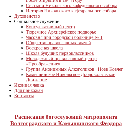
после открытия в 1944 году
Святыни Никольского кафедрального собора
История Никольского кафедрального собора
Духовенство
Социальное служение
Консультативный центр
Тюремное Архиерейское подворье
Часовня при городской больнице № 1
Общество православных врачей
Воскресная школа
Школа будущих первоклассников
Молодежный православный центр
«Преображение»
Группа Анонимных Алкоголиков «Ноев Ковчег»
Камышинское Никольское Добровольческое
Движение
Иконная лавка
Для прихожан
Контакты
Расписание богослужений митрополита
Волгоградского и Камышинского Феодора