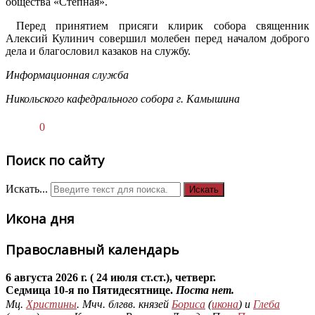
общества «Степная».
Перед принятием присяги клирик собора священник
Алексий Кулинич совершил молебен перед началом доброго
дела и благословил казаков на службу.
Информационная служба
Никольского кафедрального собора г. Камышина
0
Поиск по сайту
Искать...
Искать
Икона дня
Православный календарь
6 августа 2026 г. ( 24 июля ст.ст.), четверг.
Седмица 10-я по Пятидесятнице.
Поста нет.
Мц.
Христины
. Мчч. блгвв. князей
Бориса
(
икона
) и
Глеба