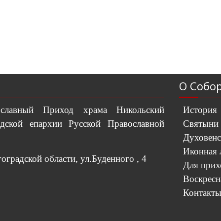
О Собо
вославный Приход храма Никольский
История
дской епархии Русской Православной
Святыни
Духовенс
Иконная 
градской области, ул.Буденного , 4
Для при
Воскресн
Контакт