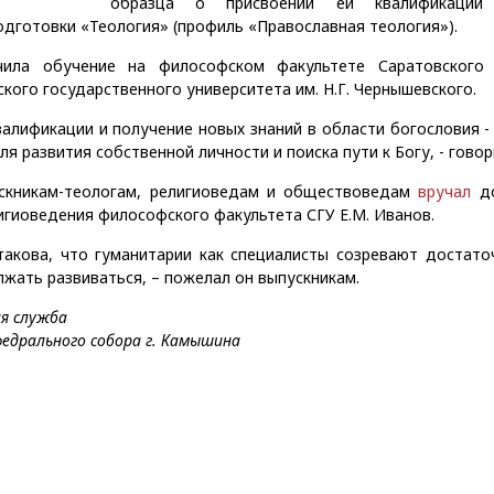
образца о присвоении ей квалификации
дготовки «Теология» (профиль «Православная теология»).
ила обучение на философском факультете Саратовского 
кого государственного университета им. Н.Г. Чернышевского.
алификации и получение новых знаний в области богословия -
я развития собственной личности и поиска пути к Богу, - говор
скникам-теологам, религиоведам и обществоведам
вручал
до
игиоведения философского факультета СГУ Е.М. Иванов.
такова, что гуманитарии как специалисты созревают достато
жать развиваться, – пожелал он выпускникам.
я служба
федрального собора г. Камышина