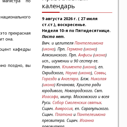
 магистра по
календарь
национального
9 августа 2026 г. ( 27 июля
ст.ст.), воскресенье.
Неделя 10-я по Пятидесятнице.
 это прекрасная
Поста нет.
ит она.
Вмч. и целителя
Пантелеимона
(
икона
). Прп.
Германа
(
икона
)
цент кафедры
Аляскинского. Прп.
Анфисы
(
икона
)
исп., игумении и 90 сестер ее.
чно поздно, вы
Равноапп.
Климента
(
икона
), еп.
Охридского,
Наума
(
икона
),
Саввы
,
Горазда
и
Ангеляра
. Блж.
Николая
(
икона
) Кочанова, Христа ради
юродивого, Новгородского. Свт.
Иоасафа
, митр. Московского и всея
Руси.
Собор Смоленских святых
.
Сщмч.
Амвросия
, еп. Сарапульского.
Сщмч.
Платона
и
Пантелеимона
пресвитера. Сщмч.
Иоанна
пресвитера.