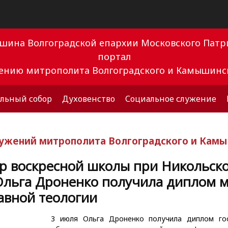
ышина Волгоградской епархии Московского Па
портал
вению митрополита Волгоградского и Камышинс
льный собор
Духовенство
Социальное служение
лужений митрополита Волгоградского и Кам
р воскресной школы при Никольск
Ольга Дроненко получила диплом м
авной теологии
3 июля Ольга Дроненко получила диплом гос