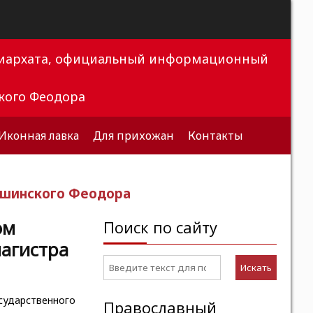
триархата, официальный информационный
кого Феодора
Иконная лавка
Для прихожан
Контакты
ышинского Феодора
ом
Поиск по сайту
агистра
Искать
ударственного
Православный