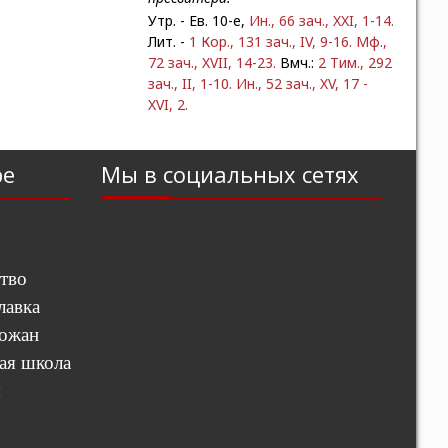
Утр. - Ев. 10-е,
Ин., 66 зач., XXI, 1-14.
Лит. -
1 Кор., 131 зач., IV, 9-16.
Мф.,
72 зач., XVII, 14-23.
Вмч.:
2 Тим., 292
зач., II, 1-10.
Ин., 52 зач., XV, 17 -
XVI, 2.
ре
Мы в социальных сетях
тво
лавка
хожан
ая школа
ы