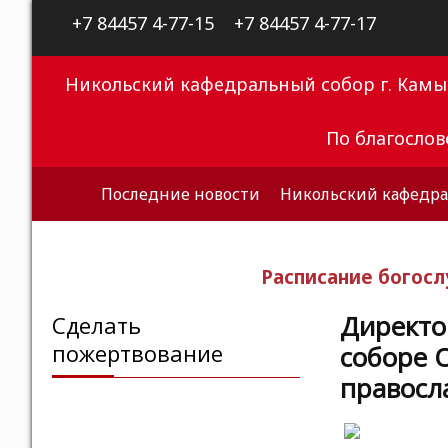
+7 84457 4-77-15
+7 84457 4-77-17
Никольский кафедральный собор г. Кам
По благосло
Последние новости
Никольский кафедра
Расписание богос
Директо
Сделать
пожертвование
соборе 
правосл