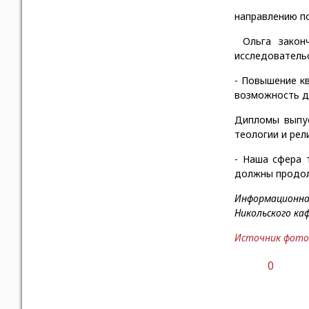
направлению по
Ольга законч
исследовательс
- Повышение кв
возможность дл
Дипломы выпу
теологии и рел
- Наша сфера 
должны продол
Информационна
Никольского ка
Источник фото
0